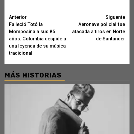
Post
Anterior
Siguente
Falleció Totó la
Aeronave policial fue
navigation
Momposina a sus 85
atacada a tiros en Norte
años: Colombia despide a
de Santander
una leyenda de su música
tradicional
MÁS HISTORIAS