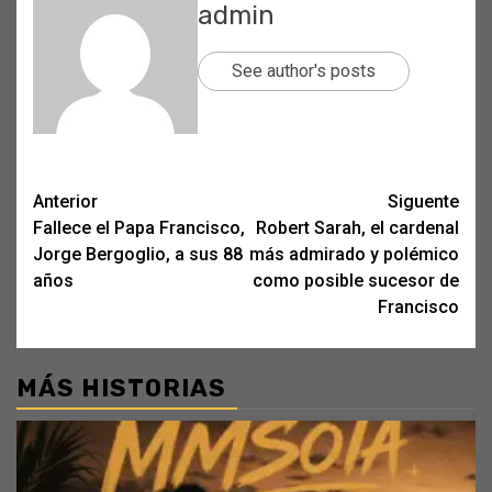
admin
See author's posts
Post
Anterior
Siguente
Fallece el Papa Francisco,
Robert Sarah, el cardenal
navigation
Jorge Bergoglio, a sus 88
más admirado y polémico
años
como posible sucesor de
Francisco
MÁS HISTORIAS