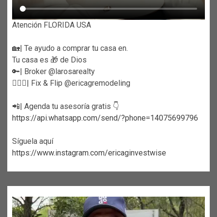
Atención FLORIDA USA
🏡| Te ayudo a comprar tu casa en.
Tu casa es 🎁 de Dios
🔑| Broker @larosarealty
👷🏼‍♀️| Fix & Flip @ericagremodeling
📲| Agenda tu asesoría gratis 👇
https://api.whatsapp.com/send/?phone=14075699796
Síguela aquí
https://www.instagram.com/ericaginvestwise