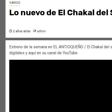
VARIOS
Lo nuevo de El Chakal del 
2 años atrás
admin
Estreno de la semana en EL ANTIOQUEÑO / El Chakal del s
digitales y aquí en su canal de YouTube