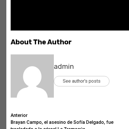
About The Author
admin
See author's posts
Post
Anterior
Brayan Campo, el asesino de Sofía Delgado, fue
navigation