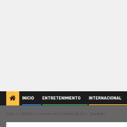
INICIO
ENTRETENIMIENTO
INTERNACIONAL
Inicio
VARIOS
Lo nuevo de El Chakal del Sur – Que Bello