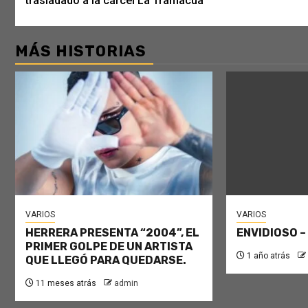
trasladado a la cárcel La Tramacúa
MÁS HISTORIAS
VARIOS
VARIOS
HERRERA PRESENTA “2004”, EL
ENVIDIOSO –
PRIMER GOLPE DE UN ARTISTA
1 año atrás
QUE LLEGÓ PARA QUEDARSE.
11 meses atrás
admin