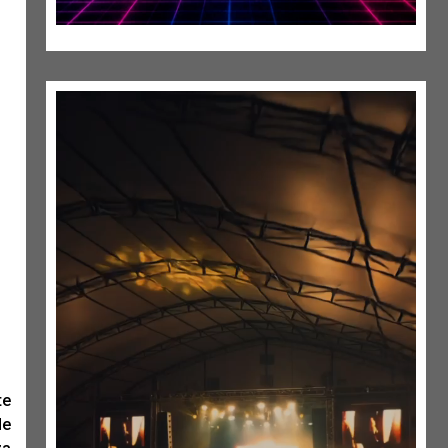
te
de