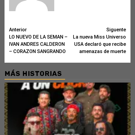
Post
Anterior
Siguente
LO NUEVO DE LA SEMAN –
La nueva Miss Universo
navigation
IVAN ANDRES CALDERON
USA declaró que recibe
– CORAZON SANGRANDO
amenazas de muerte
MÁS HISTORIAS