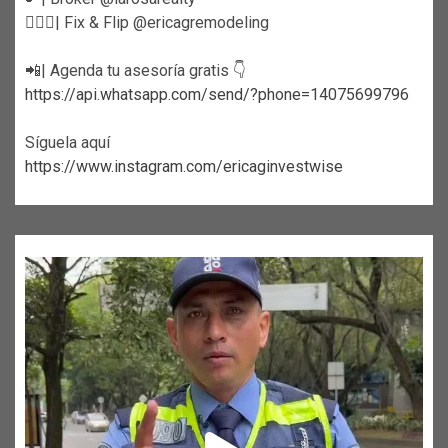
👷🏼‍♀️| Fix & Flip @ericagremodeling
📲| Agenda tu asesoría gratis 👇
https://api.whatsapp.com/send/?phone=14075699796
Síguela aquí
https://www.instagram.com/ericaginvestwise