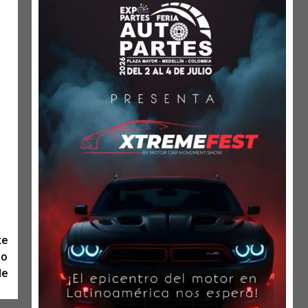
te
lo
de