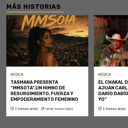
MÁS HISTORIAS
MÚSICA
MÚSICA
TASMANA PRESENTA
EL CHAKAL D
“MMSOTA”,UN HIMNO DE
AJUAN CARL
RESURGIMIENTO, FUERZA Y
DARÍO DARÍO
EMPODERAMIENTO FEMENINO
YO”
2 meses atrás
omar mesa lopez
2 meses atrás