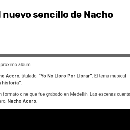
el nuevo sencillo de Nacho
u próximo álbum.
ho Acero
, titulado:
“Yo No Lloro Por Llorar”
. El tema musical
a historia”
.
n formato cine que fue grabado en Medellín. Las escenas cuent
ero,
Nacho Acero
.