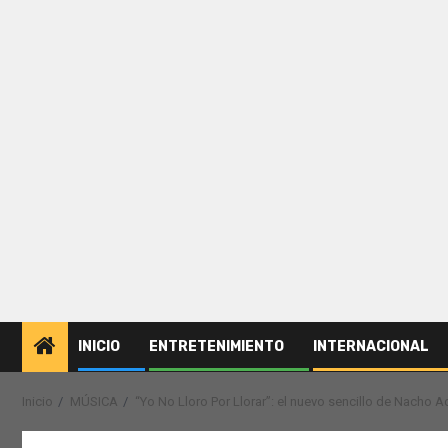
INICIO
ENTRETENIMIENTO
INTERNACIONAL
Inicio
MÚSICA
“Yo No Lloro Por Llorar”: el nuevo sencillo de Nacho A