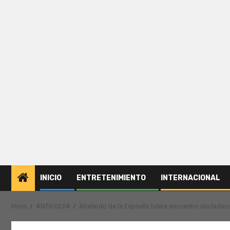
INICIO
ENTRETENIMIENTO
INTERNACIONAL
Inicio
ANTIOQUIA
Abelardo de la Espriella lidera encuentro ciudadan