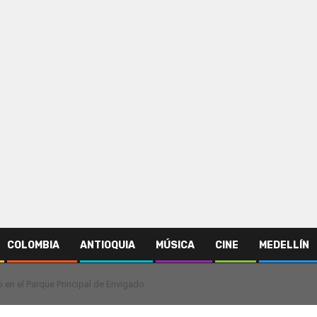
COLOMBIA
ANTIOQUIA
MÚSICA
CINE
MEDELLÍN
o en el Parque Principal de Envigado