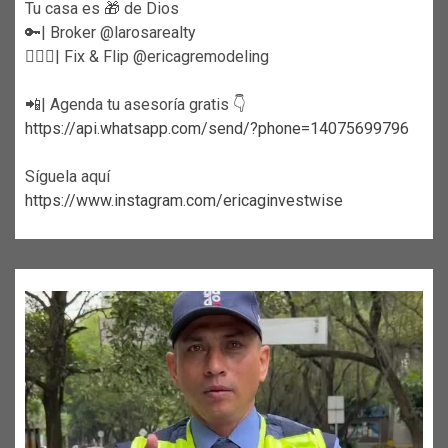
Tu casa es 🎁 de Dios
🔑| Broker @larosarealty
👷🏼‍♀️| Fix & Flip @ericagremodeling
📲| Agenda tu asesoría gratis 👇
https://api.whatsapp.com/send/?phone=14075699796
Síguela aquí
https://www.instagram.com/ericaginvestwise