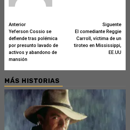
Post
Anterior
Siguente
Yeferson Cossio se
El comediante Reggie
navigation
defiende tras polémica
Carroll, víctima de un
por presunto lavado de
tiroteo en Mississippi,
activos y abandono de
EE.UU
mansión
MÁS HISTORIAS