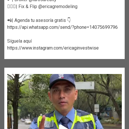
👷🏼‍♀️| Fix & Flip @ericagremodeling
📲| Agenda tu asesoría gratis 👇
https://api.whatsapp.com/send/?phone=14075699796
Síguela aquí
https://www.instagram.com/ericaginvestwise