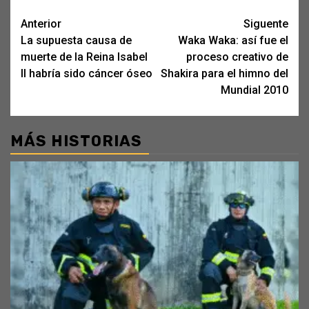
Post
Anterior
Siguente
La supuesta causa de
Waka Waka: así fue el
navigation
muerte de la Reina Isabel
proceso creativo de
II habría sido cáncer óseo
Shakira para el himno del
Mundial 2010
MÁS HISTORIAS