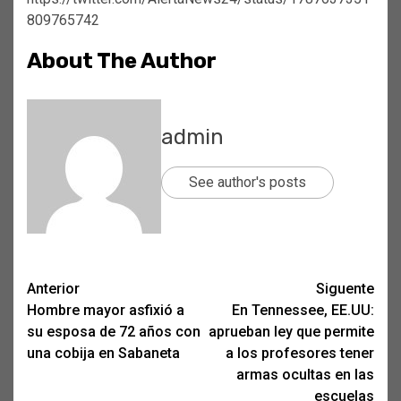
809765742
About The Author
admin
See author's posts
Post
Anterior
Siguente
Hombre mayor asfixió a
En Tennessee, EE.UU:
navigation
su esposa de 72 años con
aprueban ley que permite
una cobija en Sabaneta
a los profesores tener
armas ocultas en las
escuelas