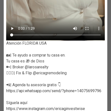
Atención FLORIDA USA
🏡| Te ayudo a comprar tu casa en.
Tu casa es 🎁 de Dios
🔑| Broker @larosarealty
👷🏼‍♀️| Fix & Flip @ericagremodeling
📲| Agenda tu asesoría gratis 👇
https://api.whatsapp.com/send/?phone=14075699796
Síguela aquí
https://www.instagram.com/ericaginvestwise