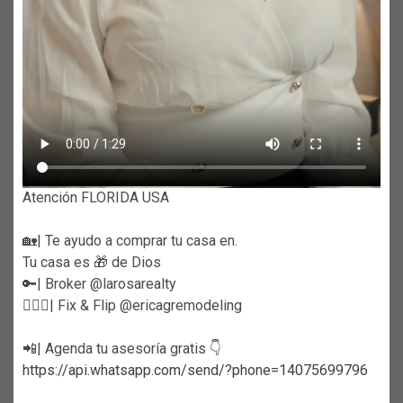
Atención FLORIDA USA
🏡| Te ayudo a comprar tu casa en.
Tu casa es 🎁 de Dios
🔑| Broker @larosarealty
👷🏼‍♀️| Fix & Flip @ericagremodeling
📲| Agenda tu asesoría gratis 👇
https://api.whatsapp.com/send/?phone=14075699796