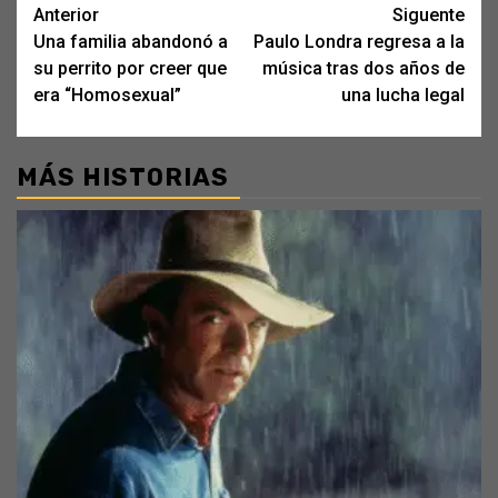
Post
Anterior
Siguente
Una familia abandonó a
Paulo Londra regresa a la
navigation
su perrito por creer que
música tras dos años de
era “Homosexual”
una lucha legal
MÁS HISTORIAS