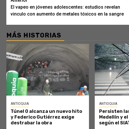
Post
Anterior
El vapeo en jóvenes adolescentes: estudios revelan
navigation
vinculo con aumento de metales tóxicos en la sangre
MÁS HISTORIAS
ANTIOQUIA
ANTIOQUIA
Túnel 0 alcanza un nuevo hito
Persisten las
y Federico Gutiérrez exige
Medellín y el
destrabar la obra
según el SIA