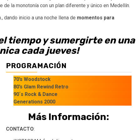
e de la monotonía con un plan diferente y único en Medellín.
., dando inicio a una noche llena de
momentos para
 el tiempo y sumergirte en una
nica cada jueves!
PROGRAMACIÓN
70’s Woodstock
80’s Glam Rewind Retro
90´s Rock & Dance
Generations 2000
Más Información:
CONTACTO
: