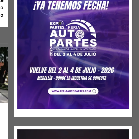
te
io
io