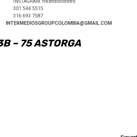
INSTAGRAM:
freshdiscoretro
301 544 5515
316 693 7587
INTERMEDIOSGROUPCOLOMBIA@GMAIL.COM
3B – 75 ASTORGA