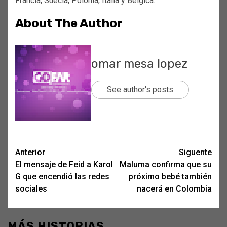
Francia, Suecia, Polonia, Italia y Bélgica.
About The Author
omar mesa lopez
See author's posts
Post
Anterior
Siguente
El mensaje de Feid a Karol
Maluma confirma que su
navigation
G que encendió las redes
próximo bebé también
sociales
nacerá en Colombia
MÁS HISTORIAS