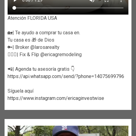
Atención FLORIDA USA
🏡| Te ayudo a comprar tu casa en.
Tu casa es 🎁 de Dios
🔑| Broker @larosarealty
👷🏼‍♀️| Fix & Flip @ericagremodeling
📲| Agenda tu asesoría gratis 👇
https://api.whatsapp.com/send/?phone=14075699796
Síguela aquí
https://www.instagram.com/ericaginvestwise