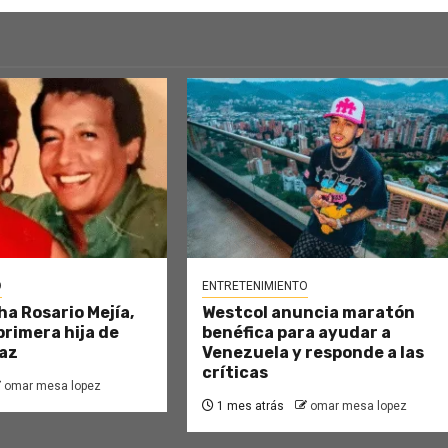
O
ENTRETENIMIENTO
ha Rosario Mejía,
Westcol anuncia maratón
primera hija de
benéfica para ayudar a
az
Venezuela y responde a las
críticas
omar mesa lopez
1 mes atrás
omar mesa lopez