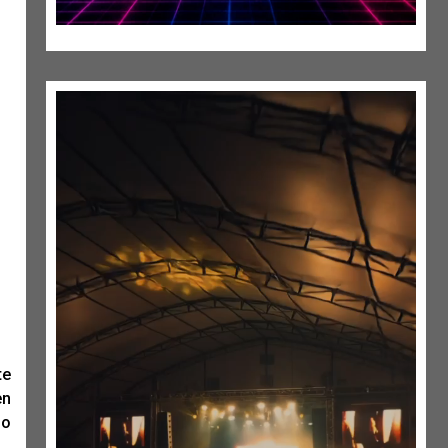
te
en
io