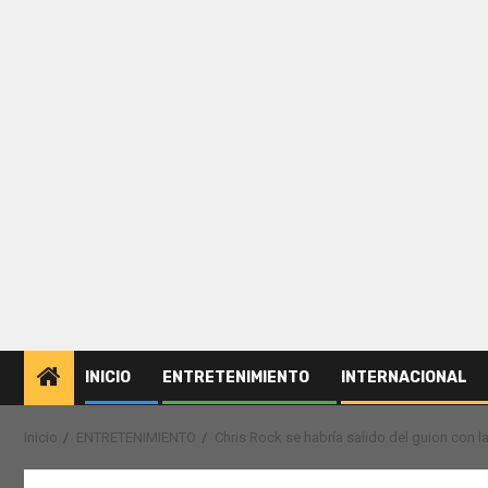
INICIO
ENTRETENIMIENTO
INTERNACIONAL
Inicio
ENTRETENIMIENTO
Chris Rock se habría salido del guion con 