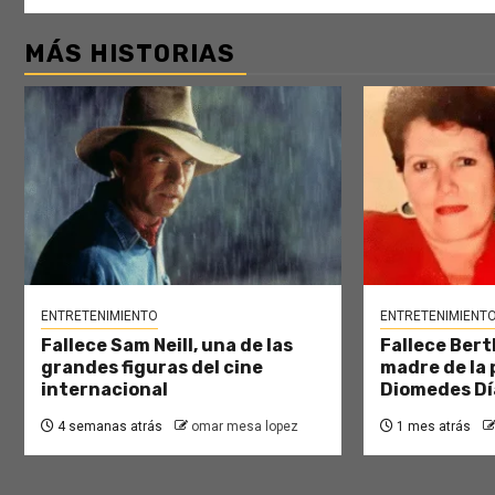
MÁS HISTORIAS
ENTRETENIMIENTO
ENTRETENIMIENT
Fallece Sam Neill, una de las
Fallece Bert
grandes figuras del cine
madre de la 
internacional
Diomedes Dí
4 semanas atrás
omar mesa lopez
1 mes atrás