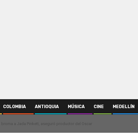
COLOMBIA
ANTIOQUIA
MÚSICA
CINE
MEDELLÍN
la broma a Jada Pinkett, aseguró productor del Oscar