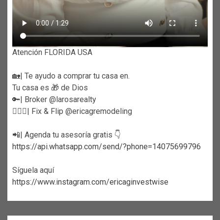
Atención FLORIDA USA
🏡| Te ayudo a comprar tu casa en.
Tu casa es 🎁 de Dios
🔑| Broker @larosarealty
👷🏼‍♀️| Fix & Flip @ericagremodeling
📲| Agenda tu asesoría gratis 👇
https://api.whatsapp.com/send/?phone=14075699796
Síguela aquí
https://www.instagram.com/ericaginvestwise