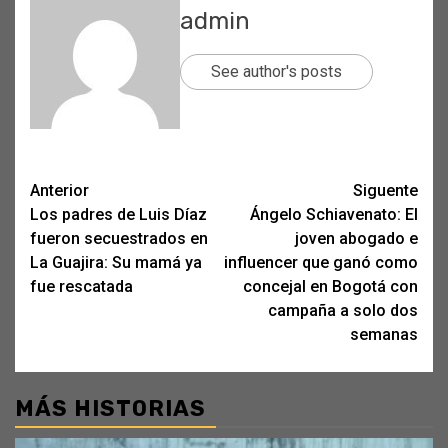
admin
See author's posts
Post
Anterior
Siguente
Los padres de Luis Díaz
Ángelo Schiavenato: El
navigation
fueron secuestrados en
joven abogado e
La Guajira: Su mamá ya
influencer que ganó como
fue rescatada
concejal en Bogotá con
campaña a solo dos
semanas
MÁS HISTORIAS