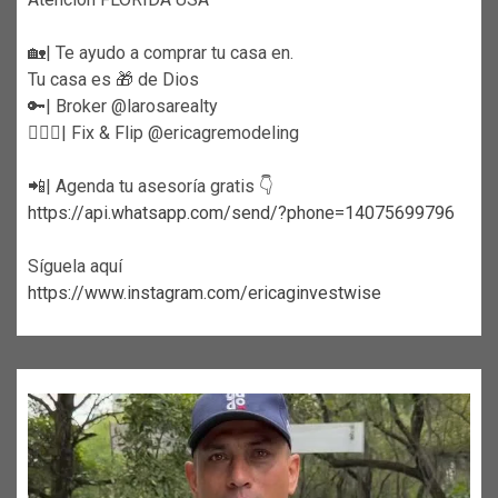
🏡| Te ayudo a comprar tu casa en.
Tu casa es 🎁 de Dios
🔑| Broker @larosarealty
👷🏼‍♀️| Fix & Flip @ericagremodeling
📲| Agenda tu asesoría gratis 👇
https://api.whatsapp.com/send/?phone=14075699796
Síguela aquí
https://www.instagram.com/ericaginvestwise