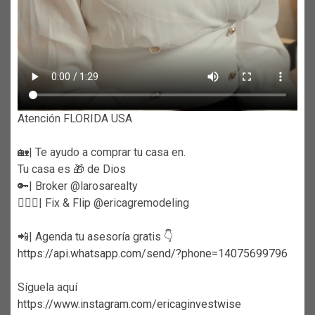
Atención FLORIDA USA
🏡| Te ayudo a comprar tu casa en.
Tu casa es 🎁 de Dios
🔑| Broker @larosarealty
👷🏼‍♀️| Fix & Flip @ericagremodeling
📲| Agenda tu asesoría gratis 👇
https://api.whatsapp.com/send/?phone=14075699796
Síguela aquí
https://www.instagram.com/ericaginvestwise