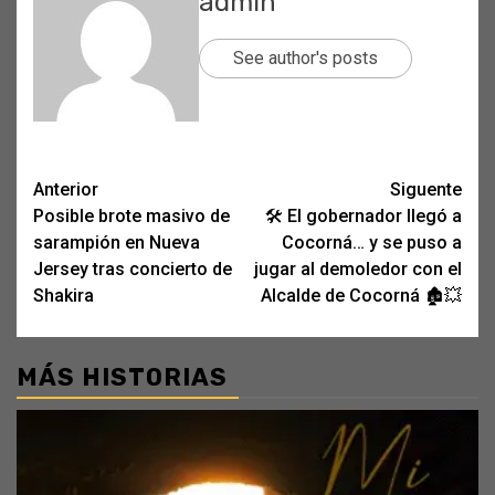
admin
See author's posts
Post
Anterior
Siguente
Posible brote masivo de
🛠️ El gobernador llegó a
navigation
sarampión en Nueva
Cocorná… y se puso a
Jersey tras concierto de
jugar al demoledor con el
Shakira
Alcalde de Cocorná 🏚️💥
MÁS HISTORIAS