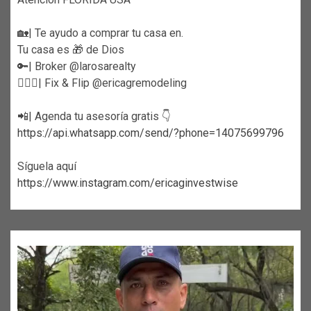
🏡| Te ayudo a comprar tu casa en.
Tu casa es 🎁 de Dios
🔑| Broker @larosarealty
👷🏼‍♀️| Fix & Flip @ericagremodeling
📲| Agenda tu asesoría gratis 👇
https://api.whatsapp.com/send/?phone=14075699796
Síguela aquí
https://www.instagram.com/ericaginvestwise