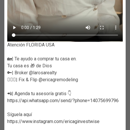
Atención FLORIDA USA
🏡| Te ayudo a comprar tu casa en.
Tu casa es 🎁 de Dios
🔑| Broker @larosarealty
👷🏼‍♀️| Fix & Flip @ericagremodeling
📲| Agenda tu asesoría gratis 👇
https://api.whatsapp.com/send/?phone=14075699796
Síguela aquí
https://www.instagram.com/ericaginvestwise