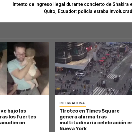
Intento de ingreso ilegal durante concierto de Shakira 
Quito, Ecuador: policía estaba involucra
INTERNACIONAL
ve bajo los
Tiroteo en Times Square
as los fuertes
genera alarma tras
sacudieron
multitudinaria celebración e
Nueva York