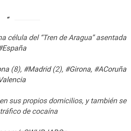
na célula del “Tren de Aragua” asentada
#España
ona
(8),
#Madrid
(2),
#Girona
,
#ACoruña
Valencia
en sus propios domicilios, y también se
tráfico de cocaína