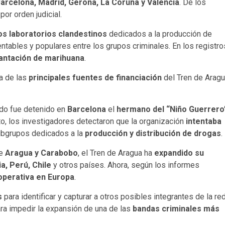
arcelona, Madrid, Gerona, La Coruña y Valencia
. De los
por orden judicial.
s laboratorios clandestinos
dedicados a la producción de
entables y populares entre los grupos criminales. En los registro
antación de marihuana
.
a de las
principales fuentes de financiación
del Tren de Aragu
ndo fue detenido en
Barcelona
el
hermano del “Niño Guerrero
esto, los investigadores detectaron que la organización
intentaba
ubgrupos dedicados a la
producción y distribución de drogas
.
de
Aragua y Carabobo
, el Tren de Aragua ha
expandido su
a, Perú, Chile
y otros países. Ahora, según los informes
operativa en Europa
.
s
para identificar y capturar a otros posibles integrantes de la red
ra impedir la expansión de una de las
bandas criminales más