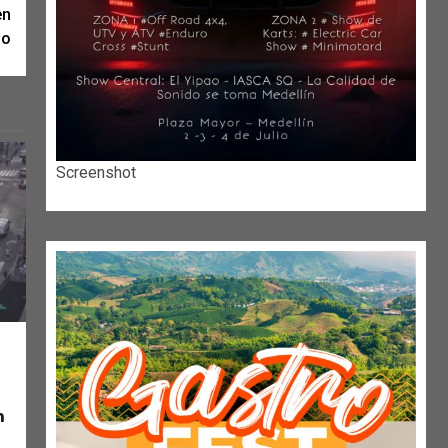
en
do
Screenshot
n