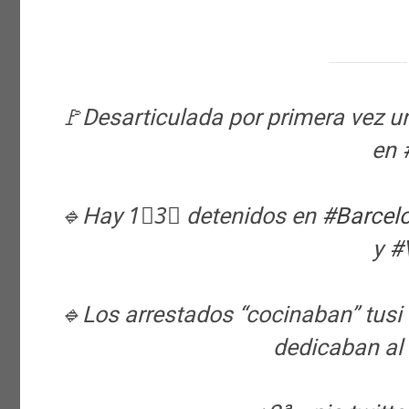
🚩Desarticulada por primera vez u
en
🔹Hay 1⃣3⃣ detenidos en
#Barcel
y
#
🔹Los arrestados “cocinaban” tusi 
dedicaban al 