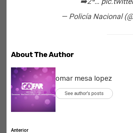
➡️2ª…
pic.twit
— Policía Nacional (@
About The Author
omar mesa lopez
See author's posts
Post
Anterior