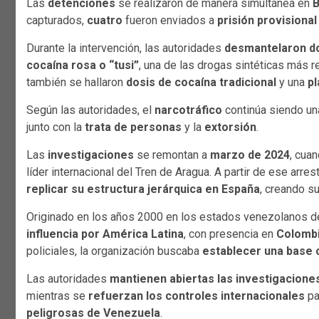
Las
detenciones
se realizaron de manera simultánea en
B
capturados,
cuatro
fueron enviados a
prisión provisional
Durante la intervención, las autoridades
desmantelaron do
cocaína rosa o “tusi”
, una de las drogas sintéticas más r
también se hallaron
dosis de cocaína tradicional
y una
pl
Según las autoridades, el
narcotráfico
continúa siendo un
junto con la
trata de personas
y la
extorsión
.
Las
investigaciones
se remontan a
marzo de 2024
, cua
líder internacional del Tren de Aragua. A partir de ese arr
replicar su estructura jerárquica en España
, creando s
Originado en los años 2000 en los estados venezolanos 
influencia por América Latina
, con presencia en
Colombi
policiales, la organización buscaba
establecer una base 
Las autoridades
mantienen abiertas las investigacione
mientras se
refuerzan los controles internacionales
pa
peligrosas de Venezuela
.