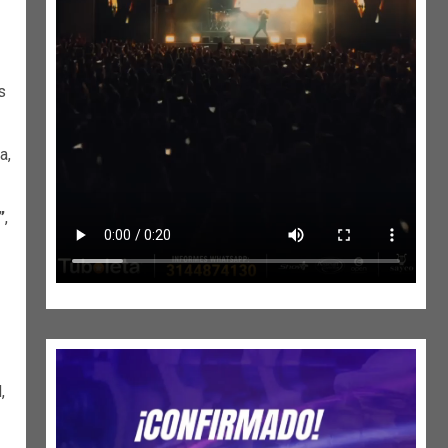
s
a,
”
,
,