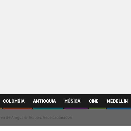
COLOMBIA
ANTIOQUIA
MÚSICA
CINE
MEDELLÍN
Tren de Aragua en Europa: trece capturados