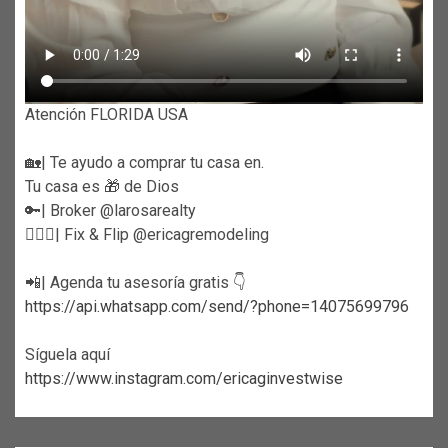
Atención FLORIDA USA
🏡| Te ayudo a comprar tu casa en.
Tu casa es 🎁 de Dios
🔑| Broker @larosarealty
👷🏼‍♀️| Fix & Flip @ericagremodeling
📲| Agenda tu asesoría gratis 👇
https://api.whatsapp.com/send/?phone=14075699796
Síguela aquí
https://www.instagram.com/ericaginvestwise