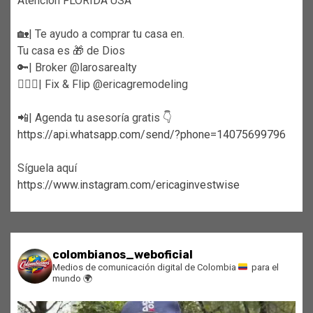
Atención FLORIDA USA
🏡| Te ayudo a comprar tu casa en.
Tu casa es 🎁 de Dios
🔑| Broker @larosarealty
👷🏼‍♀️| Fix & Flip @ericagremodeling
📲| Agenda tu asesoría gratis 👇
https://api.whatsapp.com/send/?phone=14075699796
Síguela aquí
https://www.instagram.com/ericaginvestwise
colombianos_weboficial
Medios de comunicación digital de Colombia
para el
mundo
🌍