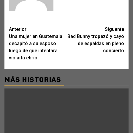
Post
Anterior
Siguente
Una mujer en Guatemala
Bad Bunny tropezó y cayó
navigation
decapitó a su esposo
de espaldas en pleno
luego de que intentara
concierto
violarla ebrio
MÁS HISTORIAS