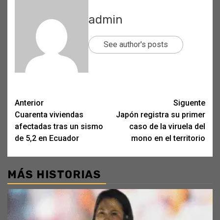
admin
See author's posts
Post
Anterior
Siguente
Cuarenta viviendas
Japón registra su primer
navigation
afectadas tras un sismo
caso de la viruela del
de 5,2 en Ecuador
mono en el territorio
MÁS HISTORIAS