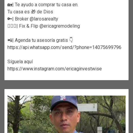
🏡| Te ayudo a comprar tu casa en.
Tu casa es 🎁 de Dios
🔑| Broker @larosarealty
👷🏼‍♀️| Fix & Flip @ericagremodeling
📲| Agenda tu asesoría gratis 👇
https://api.whatsapp.com/send/?phone=14075699796
Síguela aquí
https://www.instagram.com/ericaginvestwise