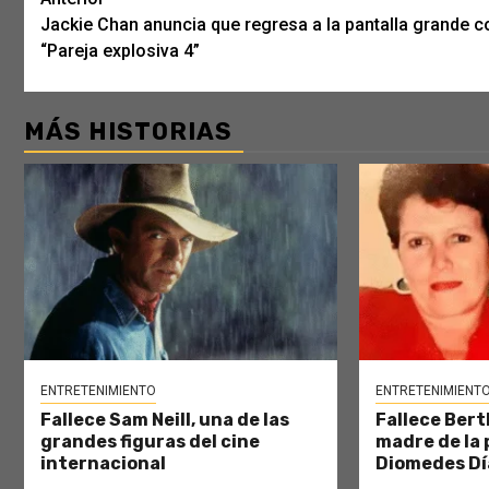
Post
Jackie Chan anuncia que regresa a la pantalla grande c
navigation
“Pareja explosiva 4”
MÁS HISTORIAS
ENTRETENIMIENTO
ENTRETENIMIENT
Fallece Sam Neill, una de las
Fallece Bert
grandes figuras del cine
madre de la 
internacional
Diomedes Dí