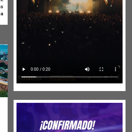
as
sa