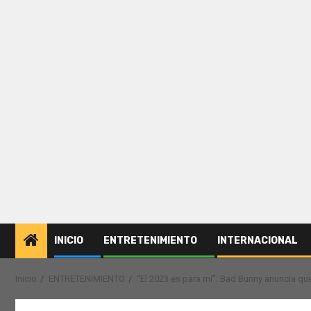
INICIO
ENTRETENIMIENTO
INTERNACIONAL
Inicio
ENTRETENIMIENTO
“El 2023 es para mí”: Bad Bunny anuncia que