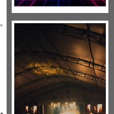
no
te