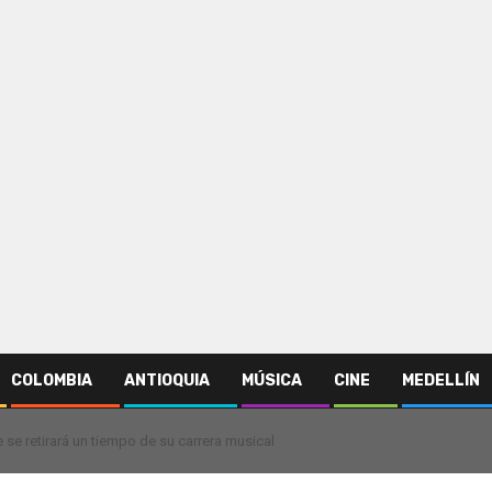
COLOMBIA
ANTIOQUIA
MÚSICA
CINE
MEDELLÍN
 se retirará un tiempo de su carrera musical