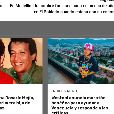
on
En Medellín: Un hombre fue asesinado en un spa de uñ
en El Poblado cuando estaba con su espo
O
ENTRETENIMIENTO
ha Rosario Mejía,
Westcol anuncia maratón
primera hija de
benéfica para ayudar a
az
Venezuela y responde a las
críticas