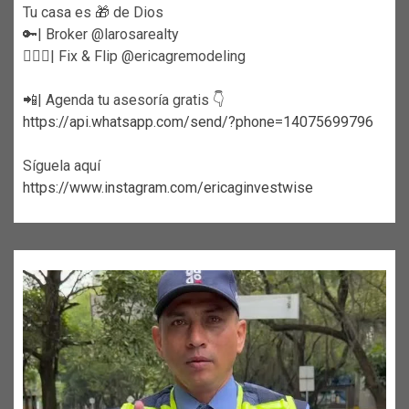
Tu casa es 🎁 de Dios
🔑| Broker @larosarealty
👷🏼‍♀️| Fix & Flip @ericagremodeling
📲| Agenda tu asesoría gratis 👇
https://api.whatsapp.com/send/?phone=14075699796
Síguela aquí
https://www.instagram.com/ericaginvestwise