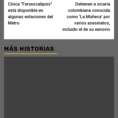
Cívica “Ferxxocalipsis”
Detienen a sicaria
navigation
está disponible en
colombiana conocida
algunas estaciones del
como ‘La Muñeca’ por
Metro
varios asesinatos,
incluido el de su exnovio
MÁS HISTORIAS