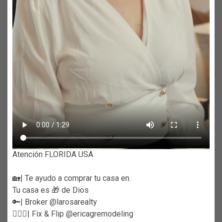
Atención FLORIDA USA
🏡| Te ayudo a comprar tu casa en.
Tu casa es 🎁 de Dios
🔑| Broker @larosarealty
👷🏼‍♀️| Fix & Flip @ericagremodeling