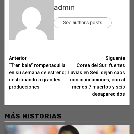
admin
See author's posts
Post
Anterior
Siguente
“Tren bala” rompe taquilla
Corea del Sur: fuertes
navigation
en su semana de estreno;
lluvias en Seúl dejan caos
destronando a grandes
con inundaciones, con al
producciones
menos 7 muertos y seis
desaparecidos
MÁS HISTORIAS