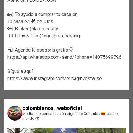
Atención FLORIDA USA
🏡| Te ayudo a comprar tu casa en.
Tu casa es 🎁 de Dios
🔑| Broker @larosarealty
👷🏼‍♀️| Fix & Flip @ericagremodeling
📲| Agenda tu asesoría gratis 👇
https://api.whatsapp.com/send/?phone=14075699796
Síguela aquí
https://www.instagram.com/ericaginvestwise
colombianos_weboficial
Medios de comunicación digital de Colombia
para el
mundo
🌍