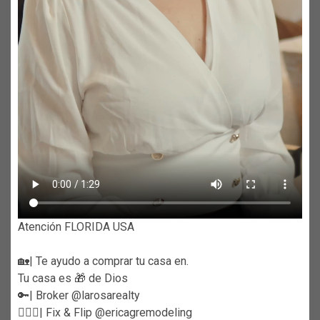
Atención FLORIDA USA
🏡| Te ayudo a comprar tu casa en.
Tu casa es 🎁 de Dios
🔑| Broker @larosarealty
👷🏼‍♀️| Fix & Flip @ericagremodeling