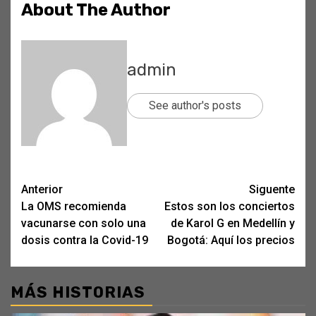
About The Author
admin
See author's posts
Post
Anterior
Siguente
La OMS recomienda
Estos son los conciertos
navigation
vacunarse con solo una
de Karol G en Medellín y
dosis contra la Covid-19
Bogotá: Aquí los precios
MÁS HISTORIAS