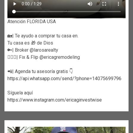
Atención FLORIDA USA
🏡| Te ayudo a comprar tu casa en.
Tu casa es 🎁 de Dios
🔑| Broker @larosarealty
👷🏼‍♀️| Fix & Flip @ericagremodeling
📲| Agenda tu asesoría gratis 👇
https://api.whatsapp.com/send/?phone=14075699796
Síguela aquí
https://www.instagram.com/ericaginvestwise