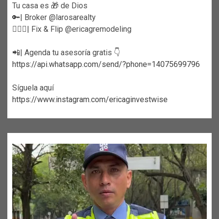
Tu casa es 🎁 de Dios
🔑| Broker @larosarealty
👷🏼‍♀️| Fix & Flip @ericagremodeling
📲| Agenda tu asesoría gratis 👇
https://api.whatsapp.com/send/?phone=14075699796
Síguela aquí
https://www.instagram.com/ericaginvestwise