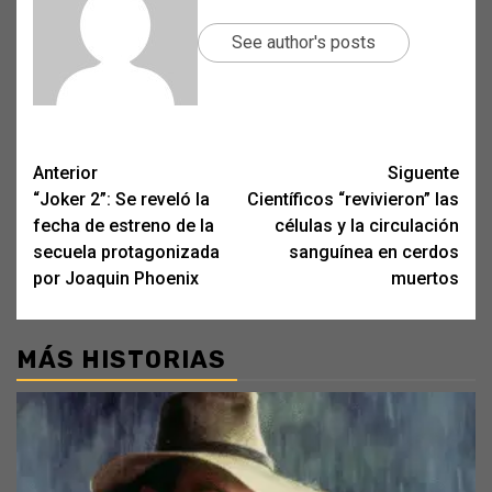
See author's posts
Post
Anterior
Siguente
“Joker 2”: Se reveló la
Científicos “revivieron” las
navigation
fecha de estreno de la
células y la circulación
secuela protagonizada
sanguínea en cerdos
por Joaquin Phoenix
muertos
MÁS HISTORIAS