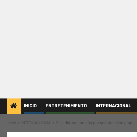
INICIO
ENTRETENIMIENTO
INTERNACIONAL
Inicio
INTERNACIONAL
En India: conmoción por una violación grupal 