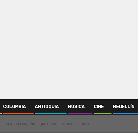
COLOMBIA
ANTIOQUIA
MÚSICA
CINE
MEDELLÍN
a una pareja española que recorría el país en moto