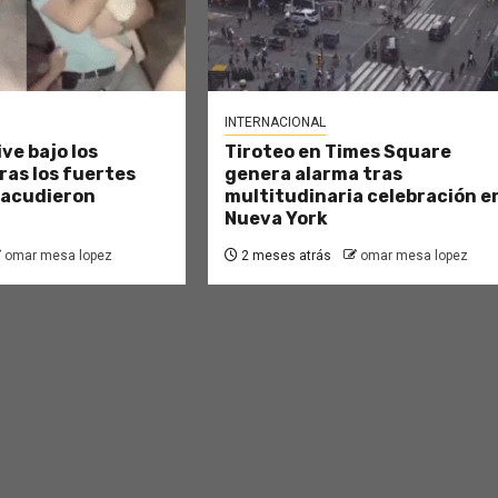
INTERNACIONAL
ve bajo los
Tiroteo en Times Square
as los fuertes
genera alarma tras
sacudieron
multitudinaria celebración e
Nueva York
omar mesa lopez
2 meses atrás
omar mesa lopez