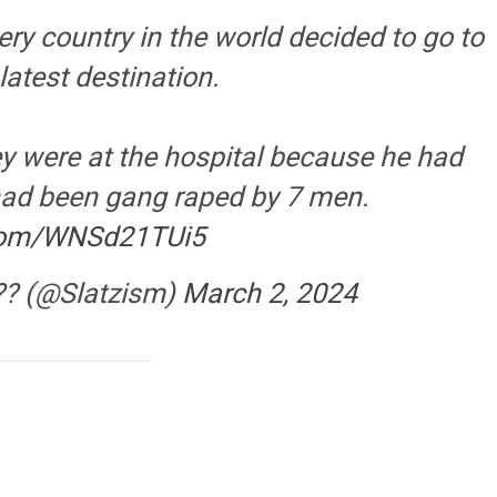
very country in the world decided to go to
 latest destination.
y were at the hospital because he had
had been gang raped by 7 men.
.com/WNSd21TUi5
??? (@Slatzism)
March 2, 2024