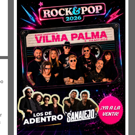
po
r
s