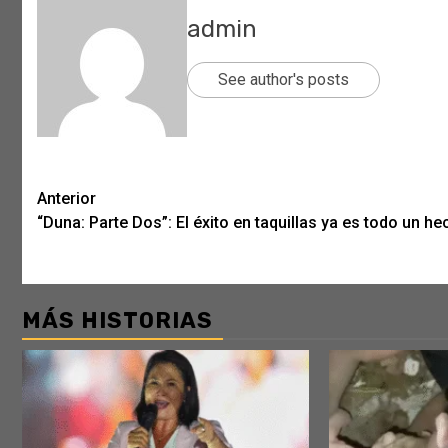
admin
See author's posts
Post
Anterior
“Duna: Parte Dos”: El éxito en taquillas ya es todo un h
navigation
MÁS HISTORIAS