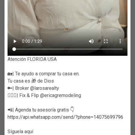
Atención FLORIDA USA
🏡| Te ayudo a comprar tu casa en.
Tu casa es 🎁 de Dios
🔑| Broker @larosarealty
👷🏼‍♀️| Fix & Flip @ericagremodeling
📲| Agenda tu asesoría gratis 👇
https://api.whatsapp.com/send/?phone=14075699796
Síguela aquí