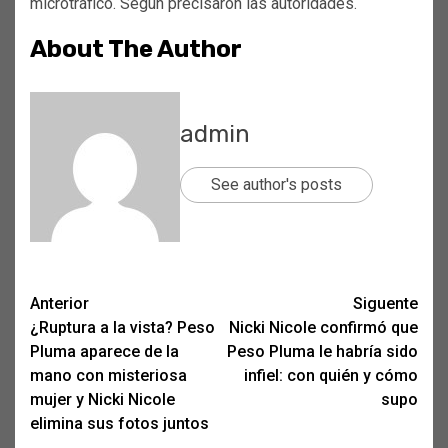
microtráfico. Según precisaron las autoridades.
About The Author
admin
See author's posts
Post
Anterior
Siguente
¿Ruptura a la vista? Peso
Nicki Nicole confirmó que
navigation
Pluma aparece de la
Peso Pluma le habría sido
mano con misteriosa
infiel: con quién y cómo
mujer y Nicki Nicole
supo
elimina sus fotos juntos