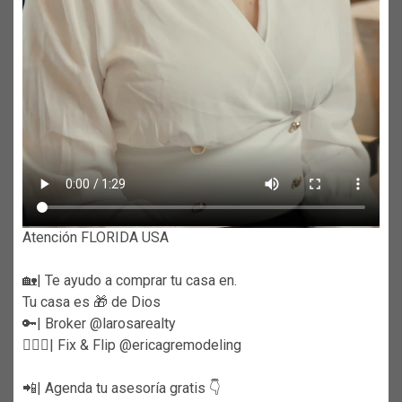
Atención FLORIDA USA
🏡| Te ayudo a comprar tu casa en.
Tu casa es 🎁 de Dios
🔑| Broker @larosarealty
👷🏼‍♀️| Fix & Flip @ericagremodeling
📲| Agenda tu asesoría gratis 👇