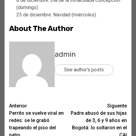
8 de diciembre: Día de la Inmaculada Concepción
(domingo).
25 de diciembre: Navidad (miércoles).
About The Author
admin
See author's posts
Post
Anterior
Siguente
Perrito se vuelve viral en
Padre abusó de sus hijas
navigation
redes: se le grabó
de 3, 6 y 9 años en
trapeando el piso del
Bogotá: lo soltaron en el
patio
CAI