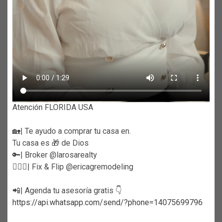
Atención FLORIDA USA
🏡| Te ayudo a comprar tu casa en.
Tu casa es 🎁 de Dios
🔑| Broker @larosarealty
👷🏼‍♀️| Fix & Flip @ericagremodeling
📲| Agenda tu asesoría gratis 👇
https://api.whatsapp.com/send/?phone=14075699796