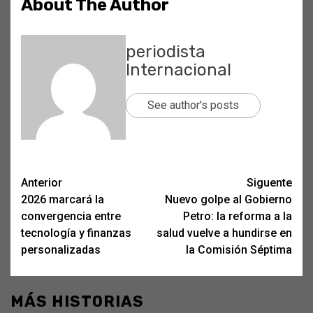
About The Author
periodista
Internacional
See author's posts
Post
Anterior
Siguente
2026 marcará la
Nuevo golpe al Gobierno
navigation
convergencia entre
Petro: la reforma a la
tecnología y finanzas
salud vuelve a hundirse en
personalizadas
la Comisión Séptima
MÁS HISTORIAS