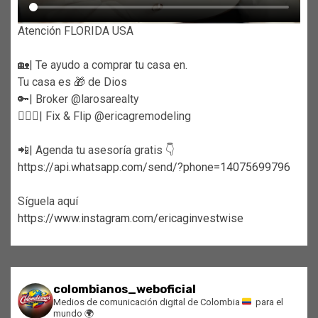
Atención FLORIDA USA
🏡| Te ayudo a comprar tu casa en.
Tu casa es 🎁 de Dios
🔑| Broker @larosarealty
👷🏼‍♀️| Fix & Flip @ericagremodeling
📲| Agenda tu asesoría gratis 👇
https://api.whatsapp.com/send/?phone=14075699796
Síguela aquí
https://www.instagram.com/ericaginvestwise
colombianos_weboficial
Medios de comunicación digital de Colombia
para el
mundo
🌍