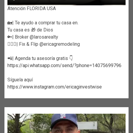
Atención FLORIDA USA
🏡| Te ayudo a comprar tu casa en.
Tu casa es 🎁 de Dios
🔑| Broker @larosarealty
👷🏼‍♀️| Fix & Flip @ericagremodeling
📲| Agenda tu asesoría gratis 👇
https://api.whatsapp.com/send/?phone=14075699796
Síguela aquí
https://www.instagram.com/ericaginvestwise