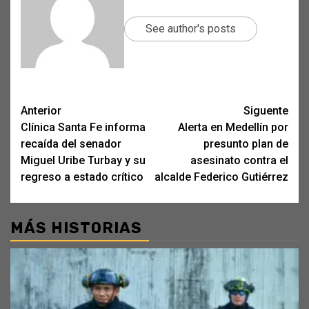
See author's posts
Post
Anterior
Siguente
Clínica Santa Fe informa
Alerta en Medellín por
navigation
recaída del senador
presunto plan de
Miguel Uribe Turbay y su
asesinato contra el
regreso a estado crítico
alcalde Federico Gutiérrez
MÁS HISTORIAS