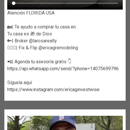
Atención FLORIDA USA
🏡| Te ayudo a comprar tu casa en.
Tu casa es 🎁 de Dios
🔑| Broker @larosarealty
👷🏼‍♀️| Fix & Flip @ericagremodeling
📲| Agenda tu asesoría gratis 👇
https://api.whatsapp.com/send/?phone=14075699796
Síguela aquí
https://www.instagram.com/ericaginvestwise