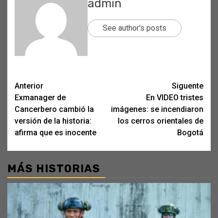
admin
See author's posts
Post
Anterior
Siguente
Exmanager de
En VIDEO tristes
navigation
Cancerbero cambió la
imágenes: se incendiaron
versión de la historia:
los cerros orientales de
afirma que es inocente
Bogotá
MÁS HISTORIAS