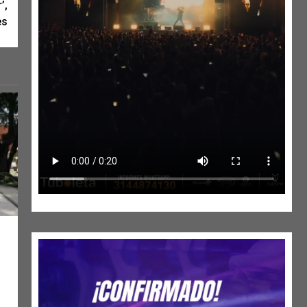
’,
es