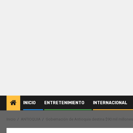
INICIO
ENTRETENIMIENTO
INTERNACIONAL
Inicio
ANTIOQUIA
Gobernación de Antioquia destina $90 mil millones 