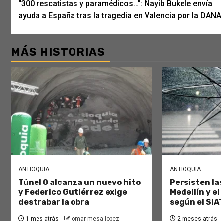
“300 rescatistas y paramédicos…”: Nayib Bukele envía
navigation
ayuda a España tras la tragedia en Valencia por la DANA
MÁS HISTORIAS
ANTIOQUIA
ANTIOQUIA
Túnel 0 alcanza un nuevo hito
Persisten las
y Federico Gutiérrez exige
Medellín y el
destrabar la obra
según el SIA
1 mes atrás
omar mesa lopez
2 meses atrás