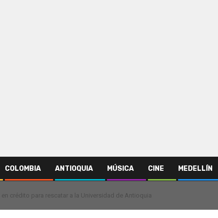
COLOMBIA
ANTIOQUIA
MÚSICA
CINE
MEDELLÍN
en crédito para rescatar a la Universidad de Antioquia