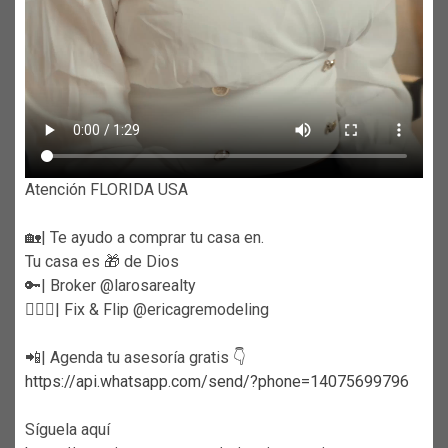
Atención FLORIDA USA
🏡| Te ayudo a comprar tu casa en.
Tu casa es 🎁 de Dios
🔑| Broker @larosarealty
👷🏼‍♀️| Fix & Flip @ericagremodeling
📲| Agenda tu asesoría gratis 👇
https://api.whatsapp.com/send/?phone=14075699796
Síguela aquí