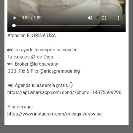
Atención FLORIDA USA
🏡| Te ayudo a comprar tu casa en.
Tu casa es 🎁 de Dios
🔑| Broker @larosarealty
👷🏼‍♀️| Fix & Flip @ericagremodeling
📲| Agenda tu asesoría gratis 👇
https://api.whatsapp.com/send/?phone=14075699796
Síguela aquí
https://www.instagram.com/ericaginvestwise