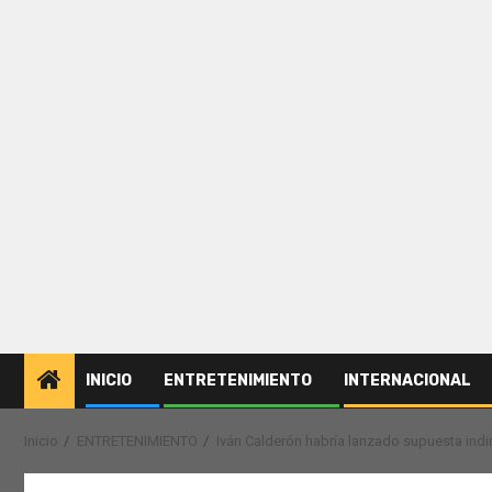
INICIO
ENTRETENIMIENTO
INTERNACIONAL
Inicio
ENTRETENIMIENTO
Iván Calderón habría lanzado supuesta indir