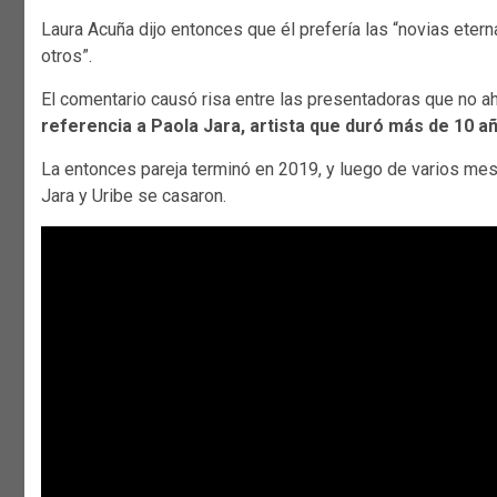
Laura Acuña dijo entonces que él prefería las “novias eter
otros”.
El comentario causó risa entre las presentadoras que no a
referencia a Paola Jara, artista que duró más de 10 a
La entonces pareja terminó en 2019, y luego de varios mes
Jara y Uribe se casaron.