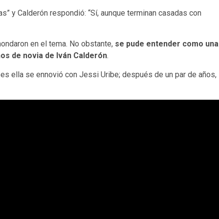
nas” y Calderón respondió: “Sí, aunque terminan casadas con
hondaron en el tema. No obstante,
se pude entender como una
ños de novia de Iván Calderón
.
es ella se ennovió con Jessi Uribe; después de un par de años,