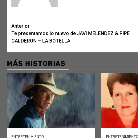
Post
Anterior
Te presentamos lo nuevo de JAVI MELENDEZ & PIPE
navigation
CALDERON – LA BOTELLA
MÁS HISTORIAS
ENTRETENIMIENTO
ENTRETENIMIENT