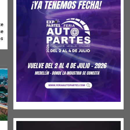
te
ce
os