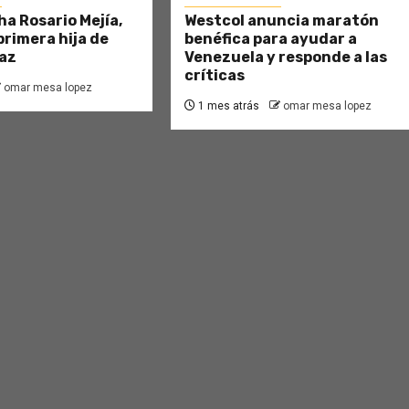
ha Rosario Mejía,
Westcol anuncia maratón
primera hija de
benéfica para ayudar a
az
Venezuela y responde a las
críticas
omar mesa lopez
1 mes atrás
omar mesa lopez