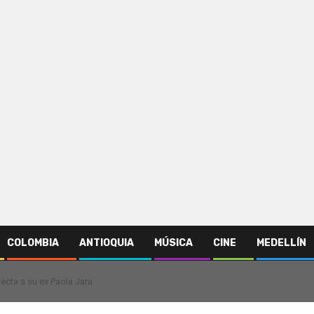
COLOMBIA
ANTIOQUIA
MÚSICA
CINE
MEDELLÍN
ecta a su ex Paola Jara