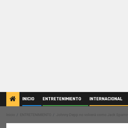
INICIO
ENTRETENIMIENTO
INTERNACIONAL
Inicio
ENTRETENIMIENTO
Johnny Depp no volverá como Jack Sparrow 