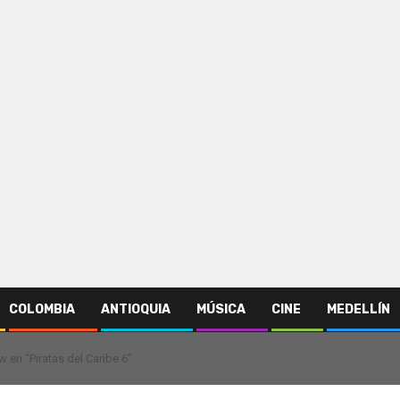
COLOMBIA
ANTIOQUIA
MÚSICA
CINE
MEDELLÍN
en “Piratas del Caribe 6”