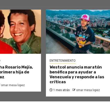
O
ENTRETENIMIENTO
ha Rosario Mejía,
Westcol anuncia maratón
primera hija de
benéfica para ayudar a
az
Venezuela y responde a las
críticas
omar mesa lopez
1 mes atrás
omar mesa lopez