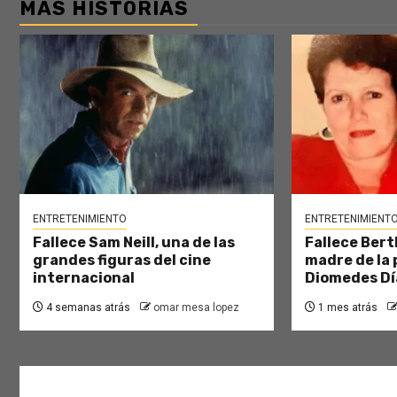
MÁS HISTORIAS
ENTRETENIMIENTO
ENTRETENIMIENT
Fallece Sam Neill, una de las
Fallece Bert
grandes figuras del cine
madre de la 
internacional
Diomedes Dí
4 semanas atrás
omar mesa lopez
1 mes atrás