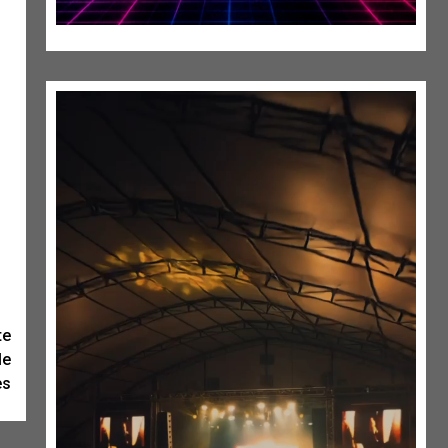
te
le
es