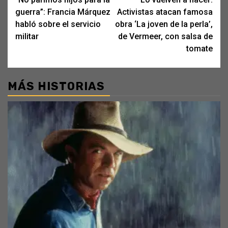
navigation
guerra”: Francia Márquez
Activistas atacan famosa
habló sobre el servicio
obra ‘La joven de la perla’,
militar
de Vermeer, con salsa de
tomate
MÁS HISTORIAS