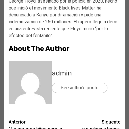
George Floyd, asesinado por la policía en 2020, hecho
que inició el movimiento Black lives Matter, ha
denunciado a Kanye por difamación y pide una
indemnización de 250 millones. El rapero llegó a decir
en una entrevista reciente que Floyd murió “por lo
efectos del fentanilo”.
About The Author
admin
See author's posts
Post
Anterior
Siguente
“No parimos hijos para la
Lo vuelven a hacer: