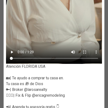
Atención FLORIDA USA
🏡| Te ayudo a comprar tu casa en.
Tu casa es 🎁 de Dios
🔑| Broker @larosarealty
👷🏼‍♀️| Fix & Flip @ericagremodeling
📲| Agenda tu asesoría gratis 👇