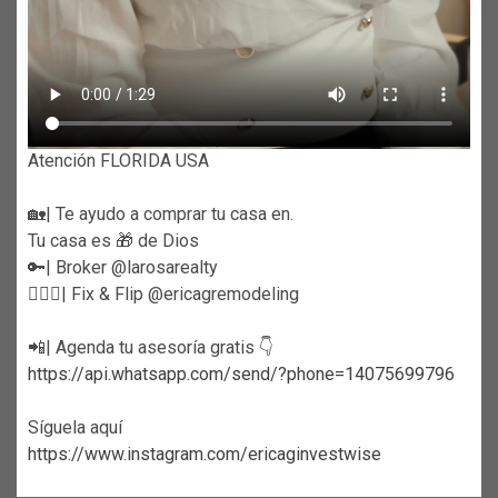
Atención FLORIDA USA
🏡| Te ayudo a comprar tu casa en.
Tu casa es 🎁 de Dios
🔑| Broker @larosarealty
👷🏼‍♀️| Fix & Flip @ericagremodeling
📲| Agenda tu asesoría gratis 👇
https://api.whatsapp.com/send/?phone=14075699796
Síguela aquí
https://www.instagram.com/ericaginvestwise