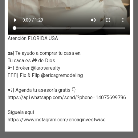
Atención FLORIDA USA
🏡| Te ayudo a comprar tu casa en.
Tu casa es 🎁 de Dios
🔑| Broker @larosarealty
👷🏼‍♀️| Fix & Flip @ericagremodeling
📲| Agenda tu asesoría gratis 👇
https://api.whatsapp.com/send/?phone=14075699796
Síguela aquí
https://www.instagram.com/ericaginvestwise