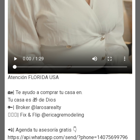
Atención FLORIDA USA
🏡| Te ayudo a comprar tu casa en.
Tu casa es 🎁 de Dios
🔑| Broker @larosarealty
👷🏼‍♀️| Fix & Flip @ericagremodeling
📲| Agenda tu asesoría gratis 👇
https://api.whatsapp.com/send/?phone=14075699796