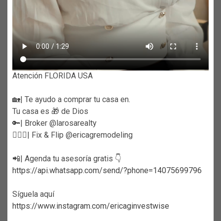
Atención FLORIDA USA
🏡| Te ayudo a comprar tu casa en.
Tu casa es 🎁 de Dios
🔑| Broker @larosarealty
👷🏼‍♀️| Fix & Flip @ericagremodeling
📲| Agenda tu asesoría gratis 👇
https://api.whatsapp.com/send/?phone=14075699796
Síguela aquí
https://www.instagram.com/ericaginvestwise