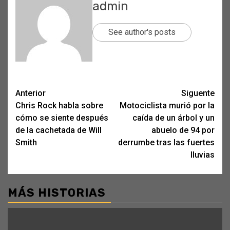
admin
See author's posts
Post
Anterior
Siguente
Chris Rock habla sobre
Motociclista murió por la
navigation
cómo se siente después
caída de un árbol y un
de la cachetada de Will
abuelo de 94 por
Smith
derrumbe tras las fuertes
lluvias
MÁS HISTORIAS