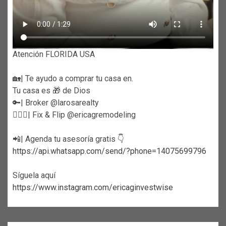
Atención FLORIDA USA
🏡| Te ayudo a comprar tu casa en.
Tu casa es 🎁 de Dios
🔑| Broker @larosarealty
👷🏼‍♀️| Fix & Flip @ericagremodeling
📲| Agenda tu asesoría gratis 👇
https://api.whatsapp.com/send/?phone=14075699796
Síguela aquí
https://www.instagram.com/ericaginvestwise