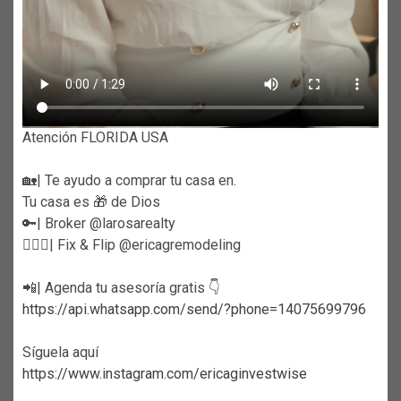
Atención FLORIDA USA
🏡| Te ayudo a comprar tu casa en.
Tu casa es 🎁 de Dios
🔑| Broker @larosarealty
👷🏼‍♀️| Fix & Flip @ericagremodeling
📲| Agenda tu asesoría gratis 👇
https://api.whatsapp.com/send/?phone=14075699796
Síguela aquí
https://www.instagram.com/ericaginvestwise