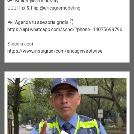
🔑| Broker @larosarealty
👷🏼‍♀️| Fix & Flip @ericagremodeling
📲| Agenda tu asesoría gratis 👇
https://api.whatsapp.com/send/?phone=14075699796
Síguela aquí
https://www.instagram.com/ericaginvestwise