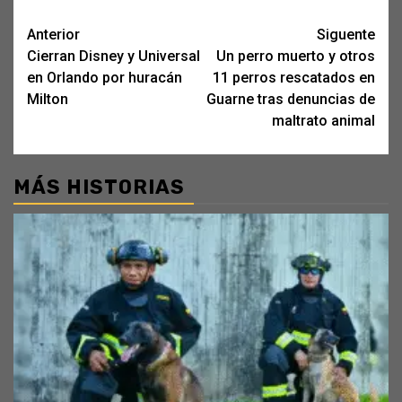
Post
Anterior
Siguente
Cierran Disney y Universal
Un perro muerto y otros
navigation
en Orlando por huracán
11 perros rescatados en
Milton
Guarne tras denuncias de
maltrato animal
MÁS HISTORIAS