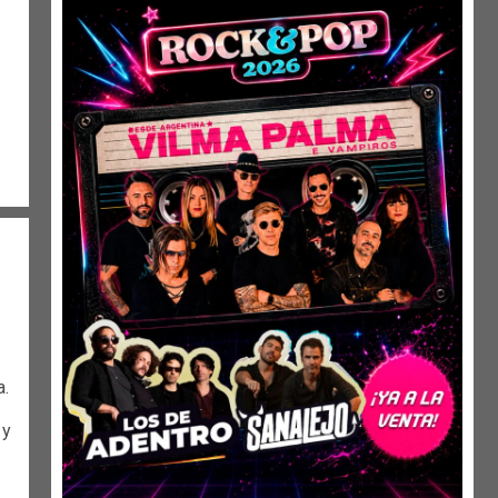
a.
 y