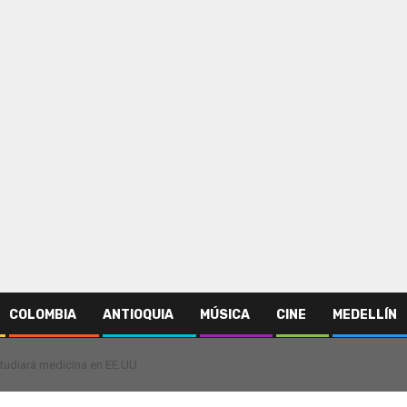
COLOMBIA
ANTIOQUIA
MÚSICA
CINE
MEDELLÍN
studiará medicina en EE.UU