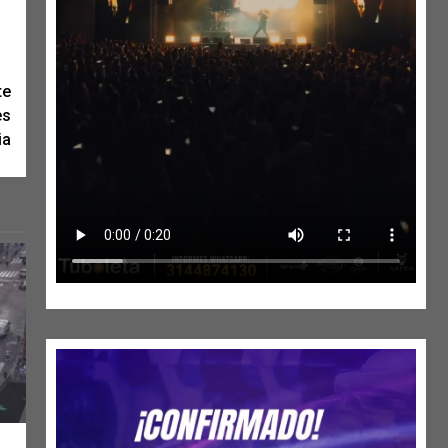
te
es
ia