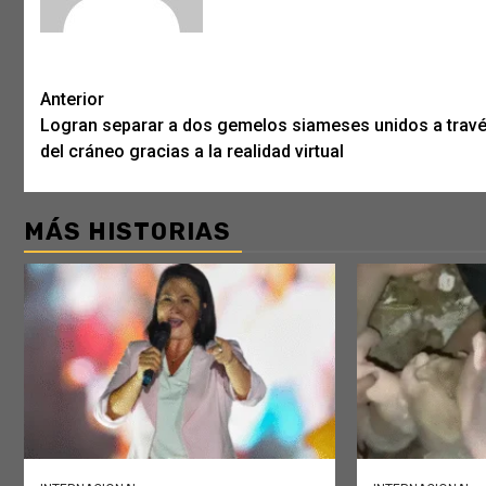
Post
Anterior
Logran separar a dos gemelos siameses unidos a trav
navigation
del cráneo gracias a la realidad virtual
MÁS HISTORIAS